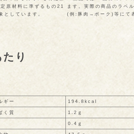
定原材料に準ずるもの21
ます。実際の商品のラベ
象としています。
(例:豚肉→ポーク)等に
あたり
ルギー
194.8kcal
ぱく質
1.2ｇ
0.4ｇ