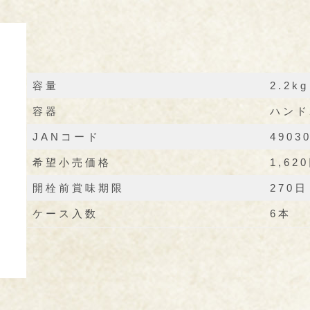
容量
2.2kg
容器
ハンド
JANコード
4903
希望小売価格
1,62
開栓前賞味期限
270日
ケース入数
6本